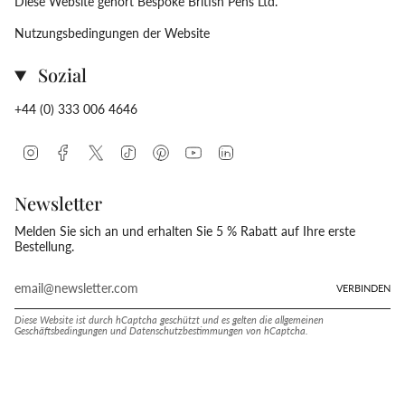
Diese Website gehört Bespoke British Pens Ltd.
Nutzungsbedingungen der Website
Sozial
+44 (0) 333 006 4646
Instagram
Facebook
Twitter
TikTok
Pinterest
YouTube
Linkedin
Newsletter
Melden Sie sich an und erhalten Sie 5 % Rabatt auf Ihre erste
Bestellung.
VERBINDEN
Diese Website ist durch hCaptcha geschützt und es gelten die
allgemeinen
Geschäftsbedingungen
und
Datenschutzbestimmungen
von hCaptcha.
Sprache
Währung