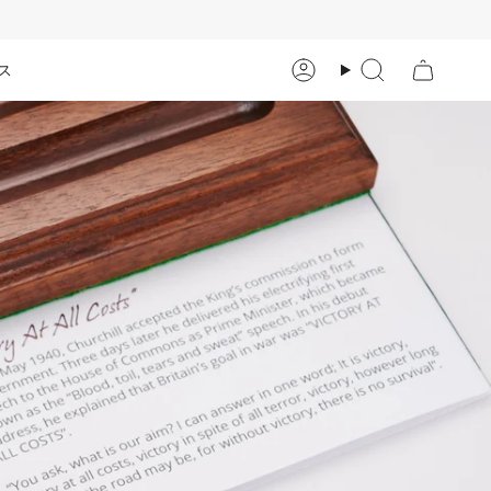
ス
ア
検
カ
索
ウ
ン
ト