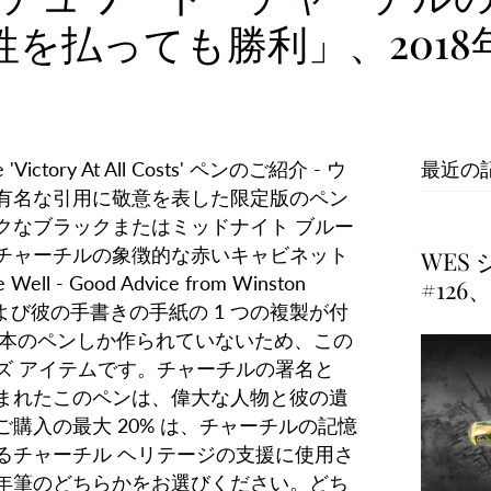
牲を払っても勝利」、2018
最近の
ge 'Victory At All Costs' ペンのご紹介 - ウ
有名な引用に敬意を表した限定版のペン
クなブラックまたはミッドナイト ブルー
チャーチルの象徴的な赤いキャビネット
WES
l - Good Advice from Winston
#126
、および彼の手書きの手紙の 1 つの複製が付
0 本のペンしか作られていないため、この
ズ アイテムです。チャーチルの署名と
まれたこのペンは、偉大な人物と彼の遺
購入の最大 20% は、チャーチルの記憶
るチャーチル ヘリテージの支援に使用さ
年筆のどちらかをお選びください。どち