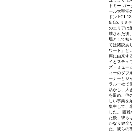
トミー ガー
ール大聖堂の
ドン EC1 
& Co. 
のエリアは
壊された後
場として知
ては諸説あ
ワート」と
席に由来す
イとスチュ
ズ・ミュー
ィーのダブ
ーナーとジ
ラルー社で
活かし、大
を辞め、他
しい事業を
集中して、
した。 困難
た後、彼らは
かなり健全
た。彼らの事