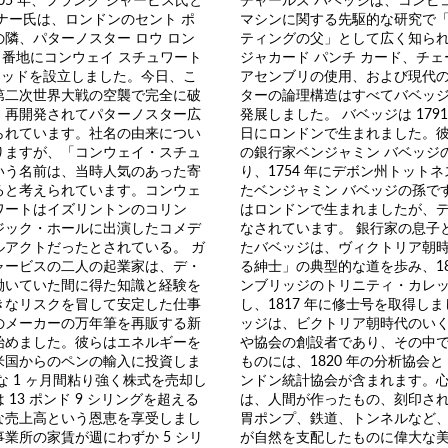
ナー氏は、ロンドンのセント ポ
マシンに関する先駆的な研究で
隣、パターノスター ロウ ロン
ティングの父」として広く知ら
13 番地にコンウェイ スチュワート
ジャカード パンチ カード、チ
リミテッドを設立しました。今日、こ
アセンブリの使用、および現代
第二次世界大戦の空襲で完全に破
ターの論理構造はすべてバベッ
、再開発されてパターノスター広
発展しました。 バベッジは 1791 年
られています。社名の由来につい
日にロンドンで生まれました。
りますが、「コンウェイ・スチュ
の銀行家ベンジャミン バベッジ
いう名前は、当時人気のあった寄
り、1754 年にデボン州トット
ると考えられています。コンウェ
たベンジャミン バベッジの孫で
ワートはイズリントンのコリン
はロンドンで生まれましたが、
ジック・ホールに出演したコメデ
なされています。 銀行家の息子
ルアクトだったとされている。 ガ
たバベッジは、ヴィクトリア朝
ャービスの二人の起業家は、デ・
る紳士」の典型的な道を歩み、18
働いていた間に得た知識と経験を
ンブリッジのトリニティ・カレ
きなリスクを冒して安定した仕事
し、1817 年に修士号を取得し
のメーカーの万年筆を再販する新
ッジは、ビクトリア朝時代のい
始めました。彼らはエネルギーを
や協会の創設者であり、その中
米国からのペンの輸入に投資しま
ものには、1820 年の分析協会と 
な 1 ヶ月間粘り強く株式を売却し
ンドン統計協会が含まれます。心
 13 ポンド 9 シリングを超える
は、人間が作ったもの、刻印さ
な売上高という恩恵を享受しまし
胃ポンプ、鉄道、トンネルなど
業所の家賃が週にわずか 5 シリ
が自然を支配したものに偉大な