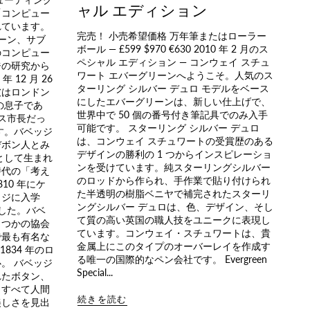
ャル エディション
「コンピュー
れています。
完売！ 小売希望価格 万年筆またはローラー
ェーン、サブ
ボール — £599 $970 €630 2010 年 2 月のス
のコンピュー
ペシャル エディション — コンウェイ スチュ
ジの研究から
ワート エバーグリーンへようこそ。人気のス
 12 月 26
ターリング シルバー デュロ モデルをベース
彼はロンドン
にしたエバーグリーンは、新しい仕上げで、
の息子であ
世界中で 50 個の番号付き筆記具でのみ入手
ネス市長だっ
可能です。 スターリング シルバー デュロ
す。バベッジ
は、コンウェイ スチュワートの受賞歴のある
デボン人とみ
デザインの勝利の 1 つからインスピレーショ
として生まれ
ンを受けています。純スターリングシルバー
時代の「考え
のロッドから作られ、手作業で貼り付けられ
10 年にケ
た半透明の樹脂ベニヤで補完されたスターリ
ッジに入学
ングシルバー デュロは、色、デザイン、そし
ました。バベ
て質の高い英国の職人技をユニークに表現し
くつかの協会
ています。コンウェイ・スチュワートは、貴
で最も有名な
金属上にこのタイプのオーバーレイを作成す
1834 年のロ
る唯一の国際的なペン会社です。 Evergreen
。 バベッジ
Special...
れたボタン、
、すべて人間
続きを読む
美しさを見出